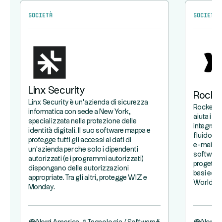
Società
Società
Linx Security
Rocke
Linx Security è un'azienda di sicurezza
Rocketla
informatica con sede a New York,
aiuta i p
specializzata nella protezione delle
integrare 
identità digitali. Il suo software mappa e
fluido. B
protegge tutti gli accessi ai dati di
e-mail e i
un'azienda per che solo i dipendenti
software 
autorizzati (e i programmi autorizzati)
progetto 
dispongano delle autorizzazioni
basi eccel
appropriate. Tra gli altri, protegge WIZ e
Worldpay
Monday.