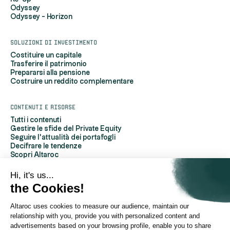
Odyssey
Odyssey - Horizon
Soluzioni di investimento
Costituire un capitale
Trasferire il patrimonio
Prepararsi alla pensione
Costruire un reddito complementare
Contenuti e risorse
Tutti i contenuti
Gestire le sfide del Private Equity
Seguire l'attualità dei portafogli
Decifrare le tendenze
Scopri Altaroc
Capire il private equity
Domande frequenti
Hi, it's us...
Glossario
the Cookies!
Altaroc uses cookies to measure our audience, maintain our
A proposito di Altaroc
relationship with you, provide you with personalized content and
Chi siamo
Per contattarci
advertisements based on your browsing profile, enable you to share