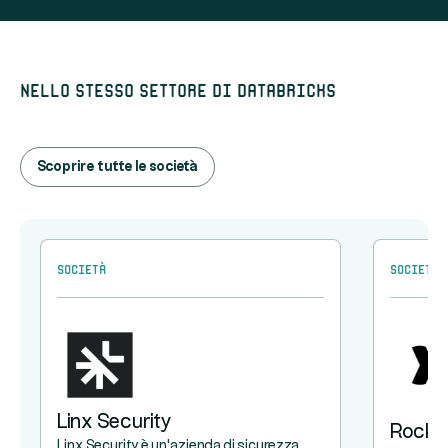
Nello stesso settore di Databricks
Scoprire tutte le società
Società
Società
Linx Security
Rocke
Linx Security è un'azienda di sicurezza