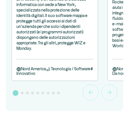
Rocketla
informatica con sede a New York,
aiuta i p
specializzata nella protezione delle
integrare 
identità digitali. Il suo software mappa e
fluido. B
protegge tutti gli accessi ai dati di
e-mail e i
un'azienda per che solo i dipendenti
software 
autorizzati (e i programmi autorizzati)
progetto 
dispongano delle autorizzazioni
basi eccel
appropriate. Tra gli altri, protegge WIZ e
Worldpay
Monday.
Nord America
Tecnologia / Software
#
Nord 
Innovativo
Da non p