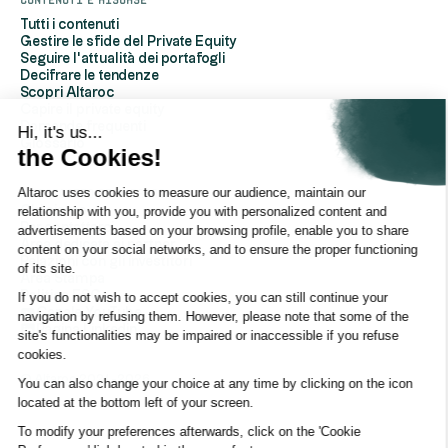
Tutti i contenuti
Gestire le sfide del Private Equity
Seguire l'attualità dei portafogli
Decifrare le tendenze
Scopri Altaroc
Capire il private equity
Domande frequenti
Hi, it's us...
Glossario
the Cookies!
Altaroc uses cookies to measure our audience, maintain our
A proposito di Altaroc
relationship with you, provide you with personalized content and
Chi siamo
Per contattarci
advertisements based on your browsing profile, enable you to share
Area dedicata ai partner
content on your social networks, and to ensure the proper functioning
Relazioni con gli investitori
of its site.
Area Stampa
Politica ESG
If you do not wish to accept cookies, you can still continue your
Canale YouTube
navigation by refusing them. However, please note that some of the
Pagina Linkedin
site's functionalities may be impaired or inaccessible if you refuse
cookies.
© Altaroc 2021 -2026
You can also change your choice at any time by clicking on the icon
located at the bottom left of your screen.
To modify your preferences afterwards, click on the 'Cookie