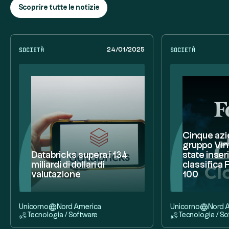
Scoprire tutte le notizie
Società
Società
24/01/2025
Cinque azi
gruppo Vin
Databricks supera i 134
state inser
miliardi di dollari di
classifica
valutazione
100
Unicorno
Nord America
Unicorno
Nord 
Tecnologia / Software
Tecnologia / So