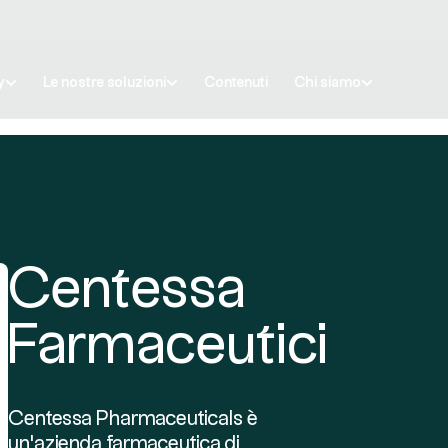
y
Le nostre soluzioni
Contenuti
Chi siamo
Centessa
Farmaceutici
Centessa Pharmaceuticals è
un'azienda farmaceutica di