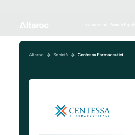
Investire nel Private Equit
Altaroc
Società
Centessa Farmaceutici