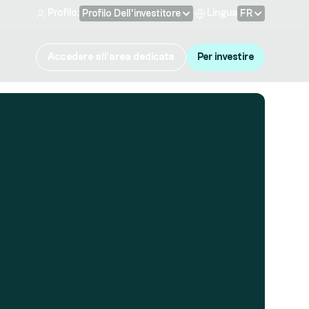
Profilo:
Lingua
Profilo Dell'investitore
FR
Accedere all'area dedicata
Per investire