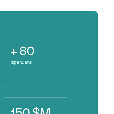
+ 80
dipendenti
150 $M