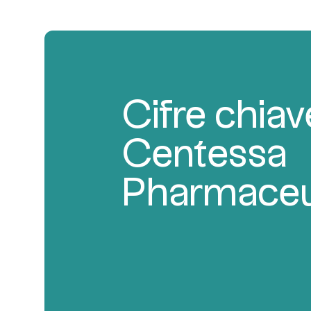
Cifre chiav
Centessa
Pharmaceu