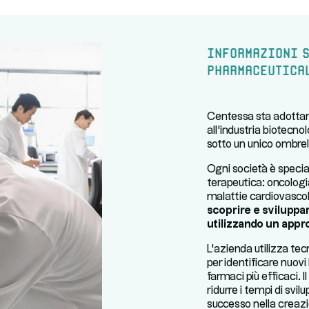
Informazioni s
Pharmaceutica
Centessa sta adottan
all'industria biotecn
sotto un unico ombrel
Ogni società è specia
terapeutica: oncologi
malattie cardiovascol
scoprire e sviluppa
utilizzando un appro
L'azienda utilizza te
per identificare nuovi
farmaci più efficaci. 
ridurre i tempi di svil
successo nella creazio