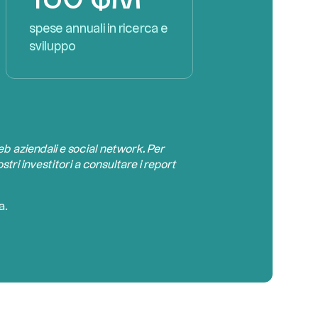
spese annuali in ricerca e
sviluppo
web aziendali e social network. Per
stri investitori a consultare i report
a.