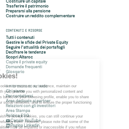
Costituire un capitale
Trasferire il patrimonio
Prepararsi alla pensione
Costruire un reddito complementare
Contenuti e risorse
Tutti i contenuti
Gestire le sfide del Private Equity
Seguire l'attualità dei portafogli
Decifrare le tendenze
Scopri Altaroc
Capire il private equity
Domande frequenti
Hi, it's us...
Glossario
the Cookies!
Altaroc uses cookies to measure our audience, maintain our
A proposito di Altaroc
relationship with you, provide you with personalized content and
Chi siamo
Per contattarci
advertisements based on your browsing profile, enable you to share
Area dedicata ai partner
content on your social networks, and to ensure the proper functioning
Relazioni con gli investitori
of its site.
Area Stampa
Politica ESG
If you do not wish to accept cookies, you can still continue your
Canale YouTube
navigation by refusing them. However, please note that some of the
Pagina Linkedin
site's functionalities may be impaired or inaccessible if you refuse