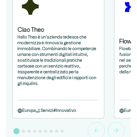
Ciao Theo
Hallo Theo è un'azienda tedesca che
Flowb
modernizza e rinnova la gestione
immobiliare. Combinando le competenze
Flowbird 
umane con strumenti digitali intuitivi,
fusione t
sostituisce le tradizionali pratiche
nel setto
cartacee con un servizio reattivo,
parcheggi
trasparente e centralizzato per la
della mob
manutenzione degli edifici e i rapporti con
gli inquilini.
Europa
Servizi
#
Innovativo
Europ