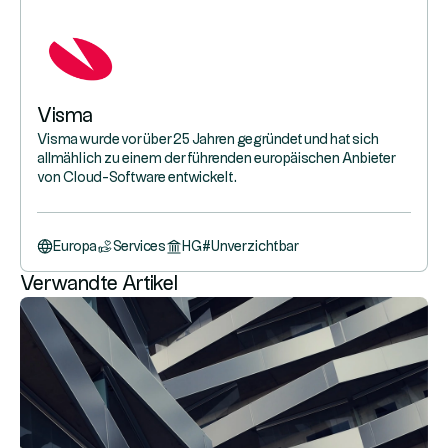
Visma
Visma wurde vor über 25 Jahren gegründet und hat sich
allmählich zu einem der führenden europäischen Anbieter
von Cloud-Software entwickelt.
Europa
Services
HG
#
Unverzichtbar
Verwandte Artikel