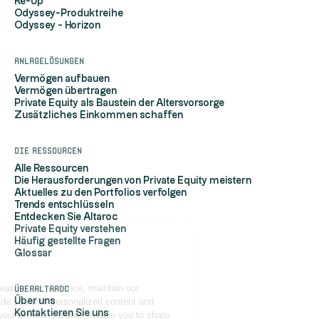
Re-Up
Odyssey-Produktreihe
Odyssey - Horizon
Anlagelösungen
Vermögen aufbauen
Vermögen übertragen
Private Equity als Baustein der Altersvorsorge
Zusätzliches Einkommen schaffen
Die Ressourcen
Alle Ressourcen
Die Herausforderungen von Private Equity meistern
Aktuelles zu den Portfolios verfolgen
Trends entschlüsseln
Entdecken Sie Altaroc
Private Equity verstehen
Häufig gestellte Fragen
Hi, it's us...
Glossar
the Cookies!
Altaroc uses cookies to measure our audience, maintain our
ÜberAltaroc
relationship with you, provide you with personalized content and
Über uns
Kontaktieren Sie uns
advertisements based on your browsing profile, enable you to share