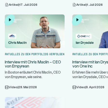
Artikel
|
17. Juli 2026
Artikel
|
1. Juli 2026
Aktuelles zu den Portfolios verfolgen
Aktuelles zu den Portf
Interview mit Chris Maclin – CEO
Interview mit Ian Dr
von Empyrean
von One Inc
In Boston erläutert Chris Maclin, CEO
Erfahren Sie mehr übe
von Empyrean, wie seine
von Ian Drysdale, CEO v
Technologieplattform Banken schützt
einem Spezialisten für 
...
un
Video
|
29. Mai 2026
Video
|
9. April 2026