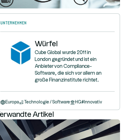
Unternehmen
Würfel
Cube Global wurde 2011 in
London gegründet und ist ein
Anbieter von Compliance-
Software, die sich vor allem an
große Finanzinstitute richtet.
Europa
Technologie / Software
HG
#
Innovativ
erwandte Artikel