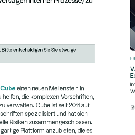
Versagen interner Prozesse) zu
 Bitte entschuldigen Sie Sie etwaige
Pr
W
E
Im
t
Cube
einen neuen Meilenstein in
We
u helfen, die komplexen Vorschriften,
zu verwalten. Cube ist seit 2011 auf
chriften spezialisiert und hat sich
nelle Risiken zusammengeschlossen.
igartige Plattform anzubieten, die es