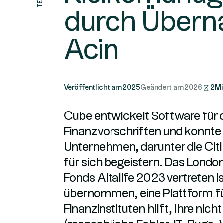
durch Übern
Acin
Veröffentlicht am
2025
Geändert am
2026
2
Mi
Cube entwickelt Software für d
Finanzvorschriften und konnte
Unternehmen, darunter die Cit
für sich begeistern. Das Lond
Fonds Altalife 2023 vertreten i
übernommen, eine Plattform für
Finanzinstituten hilft, ihre nich