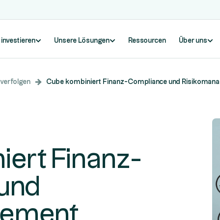
 investieren
Unsere Lösungen
Ressourcen
Über uns
 verfolgen
Cube kombiniert Finanz-Compliance und Risikoman
ert Finanz-
und
gement