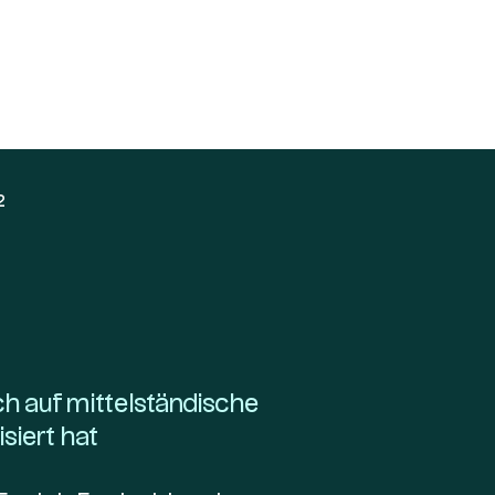
 investieren
Unsere Lösungen
Ressourcen
Über uns
2
h auf mittelständische
siert hat