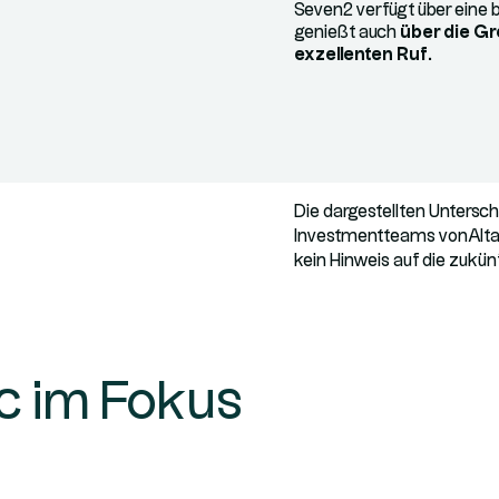
Seven2 verfügt über eine b
genießt auch
über die G
exzellenten Ruf
.
Die dargestellten Unters
Investmentteams vonAltaro
kein Hinweis auf die zukü
c im Fokus