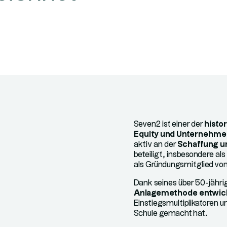
Seven2 ist einer der
histo
Equity und Unternehm
aktiv an der
Schaffung u
beteiligt, insbesondere al
als Gründungsmitglied von 
Dank seines über 50-jähri
Anlagemethode entwick
Einstiegsmultiplikatoren 
Schule gemacht hat.