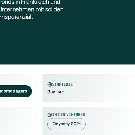
Fonds in Frankreich und
in Unternehmen mit soliden
spotenzial.
Strategie
ndsmanagers
Buy-out
In den Vintages
Odyssey 2021