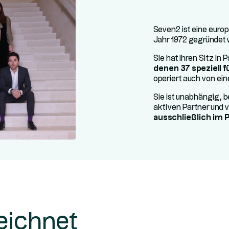
Seven2 ist eine euro
Jahr 1972 gegründet 
Sie hat ihren Sitz in 
denen 37 speziell f
operiert auch von ei
Sie ist unabhängig, be
aktiven Partner und 
ausschließlich im 
eichnet