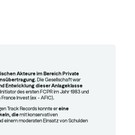
rischen Akteure im Bereich Private
ensübertragung
. Die Gesellschaft war
nd Entwicklung dieser Anlageklasse
s Initiator des ersten FCPR im Jahr 1983 und
France Invest (ex - AFIC).
gen Track Records konnte er
eine
eln, die
mit konservativen
und einem moderaten Einsatz von Schulden