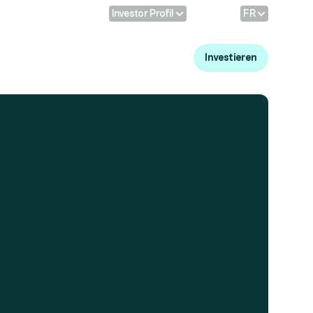
Profil:
Sprache
Investor Profil
FR
Anmelden
Investieren