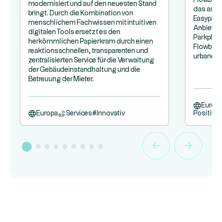
modernisiert und auf den neuesten Stand
das aus
bringt. Durch die Kombination von
Easypark
menschlichem Fachwissen mit intuitiven
Anbieter
digitalen Tools ersetzt es den
Parkplät
herkömmlichen Papierkram durch einen
Flowbird,
reaktionsschnellen, transparenten und
urbane Mo
zentralisierten Service für die Verwaltung
der Gebäudeinstandhaltung und die
Betreuung der Mieter.
Europ
Europa
Services
#
Innovativ
Positive