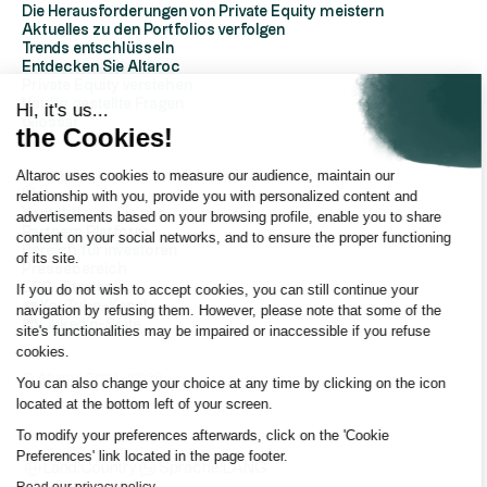
Die Herausforderungen von Private Equity meistern
Aktuelles zu den Portfolios verfolgen
Trends entschlüsseln
Entdecken Sie Altaroc
Private Equity verstehen
Häufig gestellte Fragen
Hi, it's us...
Glossar
the Cookies!
Altaroc uses cookies to measure our audience, maintain our
ÜberAltaroc
relationship with you, provide you with personalized content and
Über uns
Kontaktieren Sie uns
advertisements based on your browsing profile, enable you to share
Partners Platform
content on your social networks, and to ensure the proper functioning
Bereich für Investoren
of its site.
Pressebereich
ESG-Strategie
If you do not wish to accept cookies, you can still continue your
YouTube-Kanal
navigation by refusing them. However, please note that some of the
LinkedIn-Seite
site's functionalities may be impaired or inaccessible if you refuse
cookies.
© Altaroc 2021 -2026
You can also change your choice at any time by clicking on the icon
located at the bottom left of your screen.
To modify your preferences afterwards, click on the 'Cookie
Preferences' link located in the page footer.
Land:
Country
Sprache:
LANG
Read our privacy policy