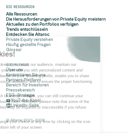
Die Ressourcen
Alle Ressourcen
Die Herausforderungen von Private Equity meistern
Aktuelles zu den Portfolios verfolgen
Trends entschlüsseln
Entdecken Sie Altaroc
Private Equity verstehen
Häufig gestellte Fragen
Hi, it's us...
Glossar
the Cookies!
Altaroc uses cookies to measure our audience, maintain our
ÜberAltaroc
relationship with you, provide you with personalized content and
Über uns
Kontaktieren Sie uns
advertisements based on your browsing profile, enable you to share
Partners Platform
content on your social networks, and to ensure the proper functioning
Bereich für Investoren
of its site.
Pressebereich
ESG-Strategie
If you do not wish to accept cookies, you can still continue your
YouTube-Kanal
navigation by refusing them. However, please note that some of the
LinkedIn-Seite
site's functionalities may be impaired or inaccessible if you refuse
cookies.
© Altaroc 2021 -2026
You can also change your choice at any time by clicking on the icon
located at the bottom left of your screen.