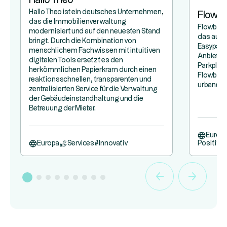
Hallo Theo ist ein deutsches Unternehmen,
Flowb
das die Immobilienverwaltung
Flowbird
modernisiert und auf den neuesten Stand
das aus
bringt. Durch die Kombination von
Easypark
menschlichem Fachwissen mit intuitiven
Anbieter
digitalen Tools ersetzt es den
Parkplät
herkömmlichen Papierkram durch einen
Flowbird,
reaktionsschnellen, transparenten und
urbane Mo
zentralisierten Service für die Verwaltung
der Gebäudeinstandhaltung und die
Betreuung der Mieter.
Europ
Europa
Services
#
Innovativ
Positive