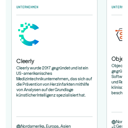
Unternehmen
Unterneh
Object
Cleerly
Objectiv
Cleerly wurde 2017 gegründet und ist ein
gegründe
US-amerikanisches
Software
Medizintechnikunternehmen, das sich auf
und Rekru
die Prävention von Herzinfarkten mithilfe
klinisch
von Analysen auf der Grundlage
beschleu
künstlicher Intelligenz spezialisiert hat.
Nordam
Nordamerika, Europa, Asien
Gesun