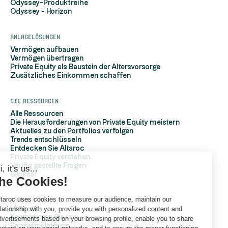
Odyssey-Produktreihe
Odyssey - Horizon
Anlagelösungen
Vermögen aufbauen
Vermögen übertragen
Private Equity als Baustein der Altersvorsorge
Zusätzliches Einkommen schaffen
Die Ressourcen
Alle Ressourcen
Die Herausforderungen von Private Equity meistern
Aktuelles zu den Portfolios verfolgen
Trends entschlüsseln
Entdecken Sie Altaroc
Private Equity verstehen
Häufig gestellte Fragen
Hi, it's us...
Glossar
the Cookies!
Altaroc uses cookies to measure our audience, maintain our
ÜberAltaroc
relationship with you, provide you with personalized content and
Über uns
Kontaktieren Sie uns
advertisements based on your browsing profile, enable you to share
Partners Platform