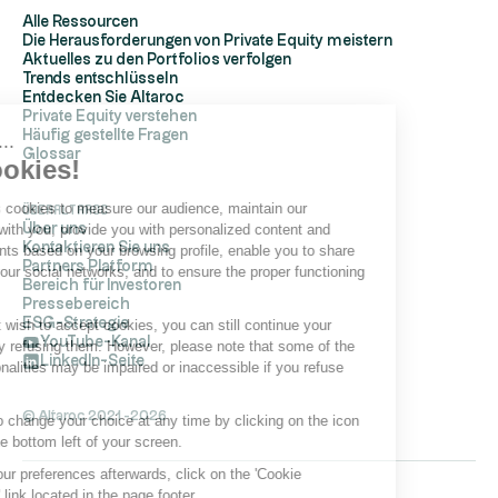
Alle Ressourcen
Die Herausforderungen von Private Equity meistern
Aktuelles zu den Portfolios verfolgen
Trends entschlüsseln
Entdecken Sie Altaroc
Private Equity verstehen
Häufig gestellte Fragen
Hi, it's us...
Glossar
the Cookies!
Altaroc uses cookies to measure our audience, maintain our
ÜberAltaroc
relationship with you, provide you with personalized content and
Über uns
Kontaktieren Sie uns
advertisements based on your browsing profile, enable you to share
Partners Platform
content on your social networks, and to ensure the proper functioning
Bereich für Investoren
of its site.
Pressebereich
ESG-Strategie
If you do not wish to accept cookies, you can still continue your
YouTube-Kanal
navigation by refusing them. However, please note that some of the
LinkedIn-Seite
site's functionalities may be impaired or inaccessible if you refuse
cookies.
© Altaroc 2021 -2026
You can also change your choice at any time by clicking on the icon
located at the bottom left of your screen.
To modify your preferences afterwards, click on the 'Cookie
Preferences' link located in the page footer.