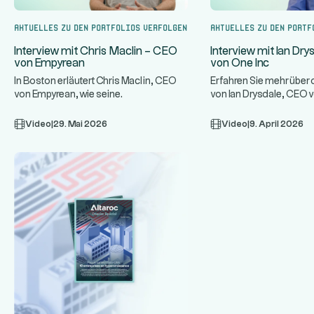
Aktuelles zu den Portfolios verfolgen
Aktuelles zu den Portf
Interview mit Chris Maclin – CEO
Interview mit Ian Dr
von Empyrean
von One Inc
In Boston erläutert Chris Maclin, CEO
Erfahren Sie mehr übe
von Empyrean, wie seine
von Ian Drysdale, CEO v
Technologieplattform Banken schützt
einem Spezialisten für 
...
un
Video
|
29. Mai 2026
Video
|
9. April 2026