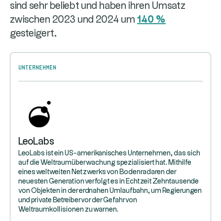
sind sehr beliebt und haben ihren Umsatz
zwischen 2023 und 2024 um
140 %
gesteigert.
Unternehmen
LeoLabs
LeoLabs ist ein US-amerikanisches Unternehmen, das sich
auf die Weltraumüberwachung spezialisiert hat. Mithilfe
eines weltweiten Netzwerks von Bodenradaren der
neuesten Generation verfolgt es in Echtzeit Zehntausende
von Objekten in der erdnahen Umlaufbahn, um Regierungen
und private Betreiber vor der Gefahr von
Weltraumkollisionen zu warnen.