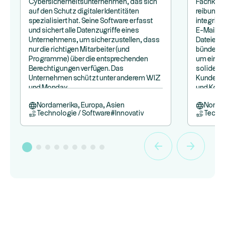
Cybersicherheitsunternehmen, das sich
Fachkräft
auf den Schutz digitaler Identitäten
reibungs
spezialisiert hat. Seine Software erfasst
integrier
und sichert alle Datenzugriffe eines
E-Mail-K
Unternehmens, um sicherzustellen, dass
Dateien:
nur die richtigen Mitarbeiter (und
bündelt a
Programme) über die entsprechenden
um eine 
Berechtigungen verfügen. Das
soliden 
Unternehmen schützt unter anderem WIZ
Kunden z
und Monday.
und Kona
Nordamerika, Europa, Asien
Nordam
Technologie / Software
#
Innovativ
Techno