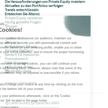
Die Herausforderungen von Private Equity meistern
Aktuelles zu den Portfolios verfolgen
Trends entschlüsseln
Entdecken Sie Altaroc
Private Equity verstehen
Häufig gestellte Fragen
Hi, it's us...
Glossar
the Cookies!
Altaroc uses cookies to measure our audience, maintain our
ÜberAltaroc
relationship with you, provide you with personalized content and
Über uns
Kontaktieren Sie uns
advertisements based on your browsing profile, enable you to share
Partners Platform
content on your social networks, and to ensure the proper functioning
Bereich für Investoren
of its site.
Pressebereich
ESG-Strategie
If you do not wish to accept cookies, you can still continue your
YouTube-Kanal
navigation by refusing them. However, please note that some of the
LinkedIn-Seite
site's functionalities may be impaired or inaccessible if you refuse
cookies.
© Altaroc 2021 -2026
You can also change your choice at any time by clicking on the icon
located at the bottom left of your screen.
To modify your preferences afterwards, click on the 'Cookie
Preferences' link located in the page footer.
Land:
Country
Sprache:
LANG
Read our privacy policy