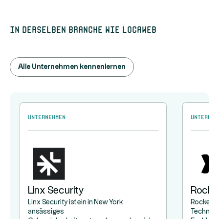
In derselben Branche wie Locaweb
Alle Unternehmen kennenlernen
Unternehmen
Unterneh
Linx Security
Rocke
Linx Security ist ein in New York
Rocketlan
ansässiges
Technol