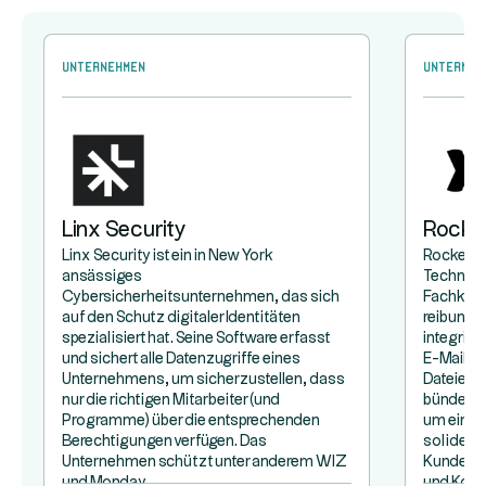
Unternehmen
Unterneh
Linx Security
Rocke
Linx Security ist ein in New York
Rocketlan
ansässiges
Technol
Cybersicherheitsunternehmen, das sich
Fachkräft
auf den Schutz digitaler Identitäten
reibungs
spezialisiert hat. Seine Software erfasst
integrier
und sichert alle Datenzugriffe eines
E-Mail-K
Unternehmens, um sicherzustellen, dass
Dateien:
nur die richtigen Mitarbeiter (und
bündelt a
Programme) über die entsprechenden
um eine 
Berechtigungen verfügen. Das
soliden 
Unternehmen schützt unter anderem WIZ
Kunden z
und Monday.
und Kona