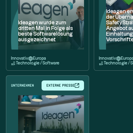
Ideagen er
der Übern
Ideagen wurde zum
SafetyStra
dritten Mal in Folge als
Angebot au
beste Softwarelösung
Einhaltun
ausgezeichnet
Vorschrift
Innovativ
Europa
Innovativ
Europ
Technologie / Software
Technologie / 
Unternehmen
Externe Presse