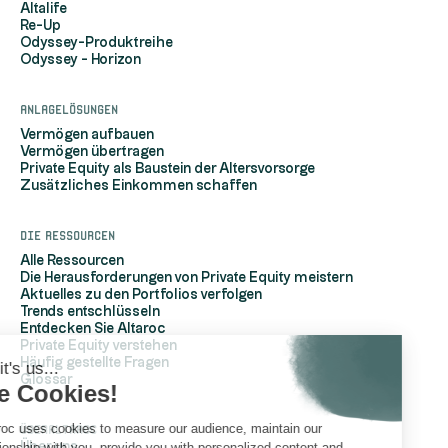
Altalife
Re-Up
Odyssey-Produktreihe
Odyssey - Horizon
Anlagelösungen
Vermögen aufbauen
Vermögen übertragen
Private Equity als Baustein der Altersvorsorge
Zusätzliches Einkommen schaffen
Die Ressourcen
Alle Ressourcen
Die Herausforderungen von Private Equity meistern
Aktuelles zu den Portfolios verfolgen
Trends entschlüsseln
Entdecken Sie Altaroc
Private Equity verstehen
Häufig gestellte Fragen
Hi, it's us...
Glossar
the Cookies!
Altaroc uses cookies to measure our audience, maintain our
ÜberAltaroc
relationship with you, provide you with personalized content and
Über uns