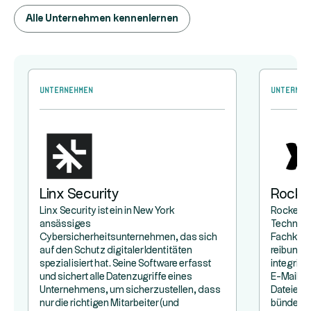
Alle Unternehmen kennenlernen
Unternehmen
Unterneh
Linx Security
Rocke
Linx Security ist ein in New York
Rocketlan
ansässiges
Technol
Cybersicherheitsunternehmen, das sich
Fachkräft
auf den Schutz digitaler Identitäten
reibungs
spezialisiert hat. Seine Software erfasst
integrier
und sichert alle Datenzugriffe eines
E-Mail-K
Unternehmens, um sicherzustellen, dass
Dateien:
nur die richtigen Mitarbeiter (und
bündelt a