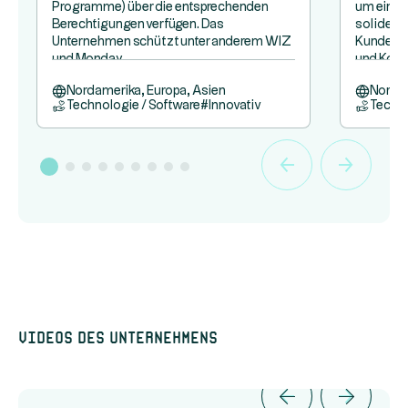
Programme) über die entsprechenden
um eine 
Berechtigungen verfügen. Das
soliden 
Unternehmen schützt unter anderem WIZ
Kunden z
und Monday.
und Kona
Nordamerika, Europa, Asien
Nordam
Technologie / Software
#
Innovativ
Techno
Videos des Unternehmens