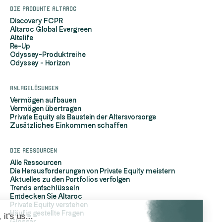
Die Produkte Altaroc
Discovery FCPR
Altaroc Global Evergreen
Altalife
Re-Up
Odyssey-Produktreihe
Odyssey - Horizon
Anlagelösungen
Vermögen aufbauen
Vermögen übertragen
Private Equity als Baustein der Altersvorsorge
Zusätzliches Einkommen schaffen
Die Ressourcen
Alle Ressourcen
Die Herausforderungen von Private Equity meistern
Aktuelles zu den Portfolios verfolgen
Trends entschlüsseln
Entdecken Sie Altaroc
Private Equity verstehen
Häufig gestellte Fragen
Hi, it's us...