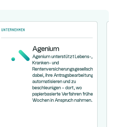
Unternehmen
Unterne
Agenium
Agenium unterstützt Lebens-,
Kranken- und
Rentenversicherungsgesellschaften
dabei, ihre Antragsbearbeitung zu
automatisieren und zu
beschleunigen – dort, wo
papierbasierte Verfahren früher
Wochen in Anspruch nahmen.