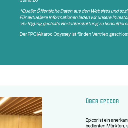
Stand:
26
*Quelle: Öffentliche Daten aus den Websites und so
Für aktuellere Informationen laden wir unsere Investor
Verfügung gestellte Berichterstattung zu konsultiere
Der
FPCI
Altaroc Odyssey ist für den Vertrieb geschlos
Über Epicor
Epicor ist ein anerka
bedienten Märkten, se