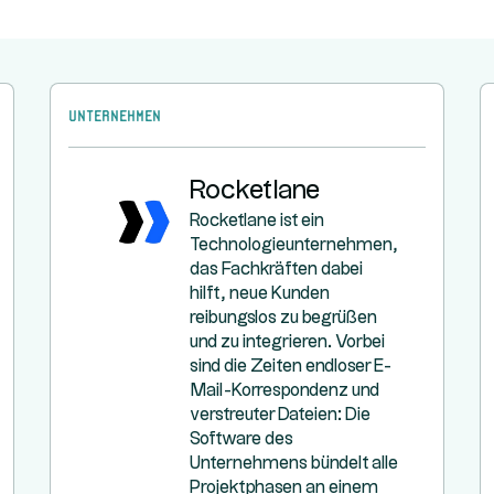
Unternehmen
Rocketlane
k
Rocketlane ist ein
Technologieunternehmen,
,
das Fachkräften dabei
hilft, neue Kunden
t
reibungslos zu begrüßen
d
und zu integrieren. Vorbei
sind die Zeiten endloser E-
Mail-Korrespondenz und
verstreuter Dateien: Die
Software des
Unternehmens bündelt alle
Projektphasen an einem