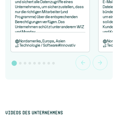
und sichert alle Datenzugriffe eines
E-Mail-K
Unternehmens, um sicherzustellen, dass
Dateien:
nur die richtigen Mitarbeiter (und
bündelt a
Programme) über die entsprechenden
um eine 
Berechtigungen verfügen. Das
soliden 
Unternehmen schützt unter anderem WIZ
Kunden z
und Monday.
und Kona
Nordamerika, Europa, Asien
Nordam
Technologie / Software
#
Innovativ
Techno
Videos des Unternehmens