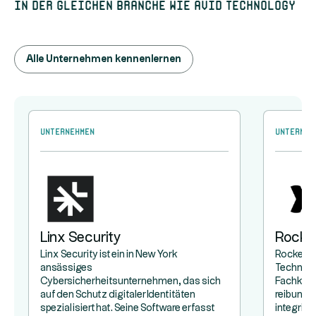
In der gleichen Branche wie Avid Technology
Alle Unternehmen kennenlernen
Unternehmen
Unterneh
Linx Security
Rocke
Linx Security ist ein in New York
Rocketlan
ansässiges
Technol
Cybersicherheitsunternehmen, das sich
Fachkräft
auf den Schutz digitaler Identitäten
reibungs
spezialisiert hat. Seine Software erfasst
integrier