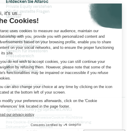
Entdecken Sie Altaroc
Private Equity verstehen
Häufig gestellte Fragen
Hi, it's us...
Glossar
the Cookies!
Altaroc uses cookies to measure our audience, maintain our
ÜberAltaroc
relationship with you, provide you with personalized content and
Über uns
Kontaktieren Sie uns
advertisements based on your browsing profile, enable you to share
Partners Platform
content on your social networks, and to ensure the proper functioning
Bereich für Investoren
of its site.
Pressebereich
ESG-Strategie
If you do not wish to accept cookies, you can still continue your
YouTube-Kanal
navigation by refusing them. However, please note that some of the
LinkedIn-Seite
site's functionalities may be impaired or inaccessible if you refuse
cookies.
© Altaroc 2021 -2026
You can also change your choice at any time by clicking on the icon
located at the bottom left of your screen.
To modify your preferences afterwards, click on the 'Cookie
Preferences' link located in the page footer.
Land:
Country
Sprache:
LANG
Read our privacy policy
AGB
Rechtliche Hinweise
Cookie-Richtlinie
Ihre Cookie-Einstellungen
Datenschutzerklärung
Consents certified by
Dokumentationsbibliothek