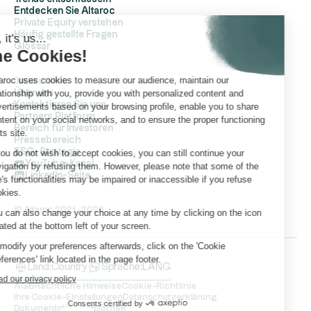
Entdecken Sie Altaroc
Private Equity verstehen
Häufig gestellte Fragen
Hi, it's us...
Glossar
the Cookies!
Altaroc uses cookies to measure our audience, maintain our
ÜberAltaroc
relationship with you, provide you with personalized content and
Über uns
Kontaktieren Sie uns
advertisements based on your browsing profile, enable you to share
Partners Platform
content on your social networks, and to ensure the proper functioning
Bereich für Investoren
of its site.
Pressebereich
ESG-Strategie
If you do not wish to accept cookies, you can still continue your
YouTube-Kanal
navigation by refusing them. However, please note that some of the
LinkedIn-Seite
site's functionalities may be impaired or inaccessible if you refuse
cookies.
© Altaroc 2021 -2026
You can also change your choice at any time by clicking on the icon
located at the bottom left of your screen.
To modify your preferences afterwards, click on the 'Cookie
Preferences' link located in the page footer.
Land:
Country
Sprache:
LANG
Read our privacy policy
AGB
Rechtliche Hinweise
Cookie-Richtlinie
Ihre Cookie-Einstellungen
Datenschutzerklärung
Consents certified by
Dokumentationsbibliothek