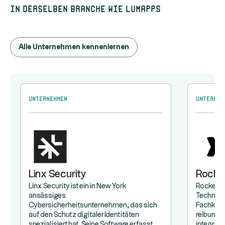
In derselben Branche wie LumApps
Alle Unternehmen kennenlernen
Unternehmen
Unterneh
Linx Security
Rocke
Linx Security ist ein in New York
Rocketlan
ansässiges
Technol
Cybersicherheitsunternehmen, das sich
Fachkräft
auf den Schutz digitaler Identitäten
reibungs
spezialisiert hat. Seine Software erfasst
integrier