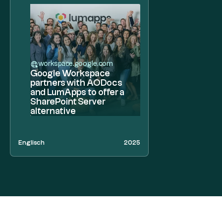
workspace.google.com
Google Workspace
partners with AODocs
and LumApps to offer a
SharePoint Server
alternative
Englisch
2025