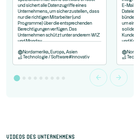
und sichert alle Datenzugriffe eines
E-Mail-K
Unternehmens, um sicherzustellen, dass
Dateien:
nur die richtigen Mitarbeiter (und
bündelt a
Programme) über die entsprechenden
um eine 
Berechtigungen verfügen. Das
soliden 
Unternehmen schützt unter anderem WIZ
Kunden z
und Monday.
und Kona
Nordamerika, Europa, Asien
Nordam
Technologie / Software
#
Innovativ
Techno
Videos des Unternehmens